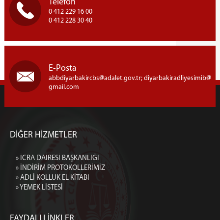
Telefon
0 412 229 16 00
0 412 228 30 40
E-Posta
abbdiyarbakircbs
adalet.gov.tr; diyarbakiradliyesimib
gmail.com
DİĞER HİZMETLER
» İCRA DAİRESİ BAŞKANLIĞI
» İNDİRİM PROTOKOLLERİMİZ
» ADLİ KOLLUK EL KİTABI
» YEMEK LİSTESİ
FAYDALI LİNKLER