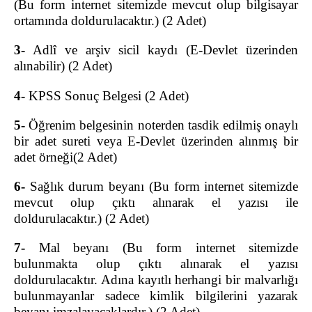
(Bu form internet sitemizde mevcut olup bilgisayar
CEZA MAHKEMELERİ
ortamında doldurulacaktır.) (2 Adet)
Ağır Ceza Mahkemeleri
3-
Adlî ve arşiv sicil kaydı (E-Devlet üzerinden
Asliye Ceza Mahkemeleri
alınabilir) (2 Adet)
Sulh Ceza Hakimlikleri
İnfaz Hakimlikleri
4-
KPSS Sonuç Belgesi (2 Adet)
Çocuk Mahkemeleri
5-
Öğrenim belgesinin noterden tasdik edilmiş onaylı
HUKUK MAHKEMELERİ
bir adet sureti veya E-Devlet üzerinden alınmış bir
Asliye Hukuk Mahkemeleri
adet örneği(2 Adet)
Asliye Ticaret Mahkemeleri
6-
Sağlık durum beyanı (Bu form internet sitemizde
Sulh Hukuk Mahkemeleri
mevcut olup çıktı alınarak el yazısı ile
Aile Mahkemeleri
doldurulacaktır.) (2 Adet)
İcra Mahkemeleri
İş Mahkemeleri
7-
Mal beyanı
(Bu form internet sitemizde
bulunmakta olup çıktı alınarak el yazısı
Kadastro Mahkemeleri
doldurulacaktır. Adına kayıtlı herhangi bir malvarlığı
Tüketici Mahkemeleri
bulunmayanlar sadece kimlik bilgilerini yazarak
İCRA DAİRESİ BAŞKANLIĞI
beyanı imzalayacaklardır.) (2 Adet)