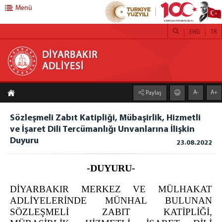
Menü
ENG
TR
DİYARBAKIR ADLİYESİ
DİYARBAKIR
ADLİYESİ
ADLİYEMİZ
A-
A+
Paylaş
DİYARBAKIR ADLİYESİ
ADLİ DESTEK VE MAĞDUR HİZMETLERİ MÜDÜRLÜĞÜ
Sözleşmeli Zabıt Katipliği, Mübaşirlik, Hizmetli
FAALİYET RAPORLARI
ve İşaret Dili Tercümanlığı Unvanlarına İlişkin
DENETİMLİ SERBESTLİK MÜDÜRLÜĞÜ
Duyuru
23.08.2022
MEDYA İLETİŞİM BÜROSU
-DUYURU-
CEZA İNFAZ KURUMLARI
Diyarbakır Açık Ceza İnfaz Kurumu
DİYARBAKIR MERKEZ VE MÜLHAKAT
Diyarbakır 1 Nolu T Tipi Kapalı Ceza İnfaz Kurumu
ADLİYELERİNDE MÜNHAL BULUNAN
Diyarbakır 2 Nolu T Tipi Kapalı Ceza İnfaz Kurumu
SÖZLEŞMELİ ZABIT KATİPLİĞİ,