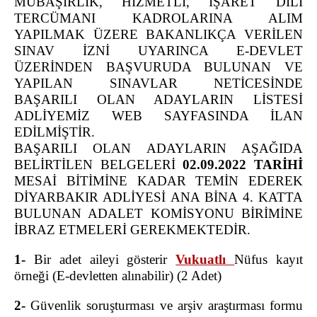
MÜBAŞİRLİK, HİZMETLİ, İŞARET DİLİ
Diyarbakır 3 Nolu T Tipi Kapalı Ceza İnfaz Kurumu
TERCÜMANI KADROLARINA ALIM
Diyarbakır 4 Nolu T Tipi Kapalı Ceza İnfaz Kurumu
YAPILMAK ÜZERE BAKANLIKÇA VERİLEN
Diyarbakır Kadın Kapalı Ceza İnfaz Kurumu
SINAV İZNİ UYARINCA E-DEVLET
Diyarbakır Çocuk ve Gençlik Kapalı Ceza İnfaz
ÜZERİNDEN BAŞVURUDA BULUNAN VE
Kurumu
YAPILAN SINAVLAR NETİCESİNDE
Diyarbakır 1 Nolu Yüksek Güvenlikli Kapalı Ceza
BAŞARILI OLAN ADAYLARIN LİSTESİ
İnfaz Kurumu
ADLİYEMİZ WEB SAYFASINDA İLAN
Diyarbakır 2 Nolu Yüksek Güvenlikli Kapalı Ceza
EDİLMİŞTİR.
İnfaz Kurumu
BAŞARILI OLAN ADAYLARIN AŞAĞIDA
TELEFON REHBERİ
BELİRTİLEN BELGELERİ
02.09.2022 TARİHİ
MESAİ BİTİMİNE KADAR TEMİN EDEREK
BAŞSAVCILIK
DİYARBAKIR ADLİYESİ ANA BİNA 4. KATTA
CUMHURİYET BAŞSAVCIMIZ
BULUNAN ADALET KOMİSYONU
BİRİMİNE
CUMHURİYET BAŞSAVCILIK BİRİMLERİ
İBRAZ ETMELERİ GEREKMEKTEDİR.
ADALET KOMİSYONU BAŞKANLIĞI
1-
Bir adet aileyi gösterir
Vukuatlı
Nüfus
kayıt
ADALET KOMİSYONU BAŞKANI
örneği (E-devletten alınabilir) (2 Adet)
ADALET KOMİSYONU ÜYELERİ
2-
Güvenlik soruşturması ve arşiv araştırması formu
MAHKEMELER