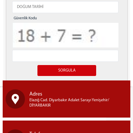
Güvenlik Kodu
Yazdır
Adres
Elazığ Cad. Diyarbakır Adalet Sarayı Yenişehir/
DİYARBAKIR