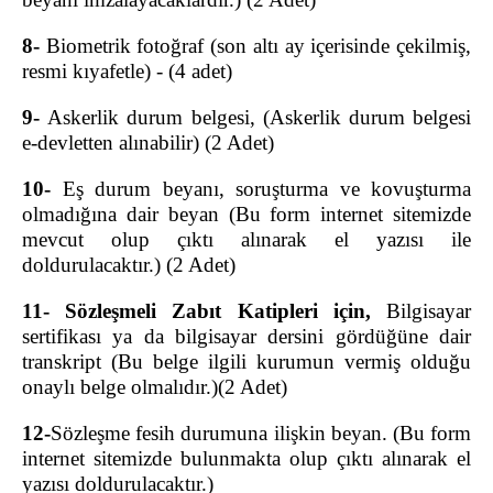
DİYARBAKIR İCRA DAİRELERİ BAŞKANLIĞI
8-
Biometrik fotoğraf (son altı ay içerisinde çekilmiş,
DİYARBAKIR İCRA MÜDÜRLÜKLERİ (İLETİŞİM)
resmi kıyafetle) -
(4 adet)
BİLGİ İŞLEM MÜD.
9-
A
skerlik durum belgesi,
(Askerlik durum belgesi
BİLGİ İŞLEM MÜDÜRLÜĞÜ
e-devletten alınabilir) (2 Adet)
PORTAL ŞİFRESİ ALMA (UYAP ŞİFRESİ)
E-İMZA BAŞVURU YAPMA
10-
Eş durum beyanı, soruşturma ve kovuşturma
E-İMZA YENİ ŞİFRE ALMA
olmadığına dair beyan (
Bu form internet sitemizde
mevcut olup çıktı alınarak el yazısı ile
E-İMZA GEÇERLİLİK SÜRESİ KONTROLÜ
doldurulacaktır.) (2 Adet)
E-İMZA ŞİFRESİNİ DEĞİŞTİRME
E-İMZA KAYIP ÇALINTI SÜRECİ
11- Sözleşmeli Zabıt Katipleri için,
Bilgisayar
E-ONAY İŞLEMLERİ
sertifikası
ya da bilgisayar dersini gördüğüne dair
transkript (Bu belge ilgili kurumun vermiş olduğu
KISAYOL VE OTOMATİK METİN İŞLEMLERİ
onaylı belge olmalıdır.)(2 Adet)
BİLGİSAYAR AÇILIŞ ŞİFRESİ ALMA
HABERCİ ŞİFRESİ ALMA
12-
Sözleşme fesih durumuna ilişkin beyan. (
Bu form
internet sitemizde bulunmakta olup çıktı alınarak el
MAİL ŞİFRESİ ALMA
yazısı doldurulacaktır.)
İLETİŞİM