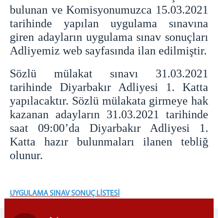
Diyarbakır 3 Nolu T Tipi Kapalı Ceza İnfaz Kurumu
bulunan ve Komisyonumuzca 15.03.2021
Diyarbakır 4 Nolu T Tipi Kapalı Ceza İnfaz Kurumu
tarihinde yapılan uygulama sınavına
Diyarbakır Kadın Kapalı Ceza İnfaz Kurumu
giren adayların uygulama sınav sonuçları
Diyarbakır Çocuk ve Gençlik Kapalı Ceza İnfaz
Adliyemiz web sayfasında ilan edilmiştir.
Kurumu
Diyarbakır 1 Nolu Yüksek Güvenlikli Kapalı Ceza
Sözlü mülakat sınavı 31.03.2021
İnfaz Kurumu
tarihinde Diyarbakır Adliyesi 1. Katta
Diyarbakır 2 Nolu Yüksek Güvenlikli Kapalı Ceza
İnfaz Kurumu
yapılacaktır. Sözlü mülakata girmeye hak
TELEFON REHBERİ
kazanan adayların 31.03.2021 tarihinde
BAŞSAVCILIK
saat 09:00’da Diyarbakır Adliyesi 1.
Katta hazır bulunmaları ilanen tebliğ
CUMHURİYET BAŞSAVCIMIZ
olunur.
CUMHURİYET BAŞSAVCILIK BİRİMLERİ
ADALET KOMİSYONU BAŞKANLIĞI
ADALET KOMİSYONU BAŞKANI
UYGULAMA SINAV SONUÇ LİSTESİ
ADALET KOMİSYONU ÜYELERİ
MAHKEMELER