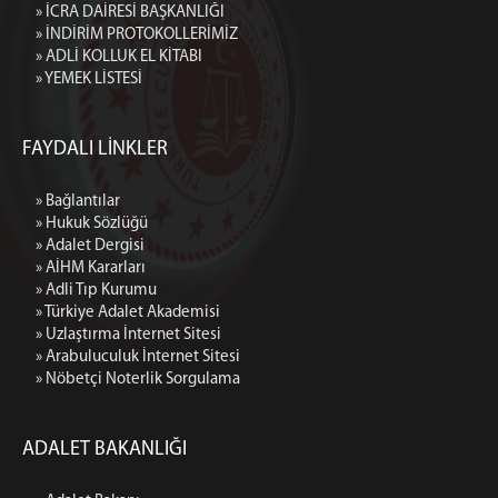
» İCRA DAİRESİ BAŞKANLIĞI
DİYARBAKIR İCRA DAİRELERİ BAŞKANLIĞI
» İNDİRİM PROTOKOLLERİMİZ
DİYARBAKIR İCRA MÜDÜRLÜKLERİ (İLETİŞİM)
» ADLİ KOLLUK EL KİTABI
» YEMEK LİSTESİ
BİLGİ İŞLEM MÜD.
BİLGİ İŞLEM MÜDÜRLÜĞÜ
FAYDALI LİNKLER
PORTAL ŞİFRESİ ALMA (UYAP ŞİFRESİ)
E-İMZA BAŞVURU YAPMA
» Bağlantılar
E-İMZA YENİ ŞİFRE ALMA
» Hukuk Sözlüğü
E-İMZA GEÇERLİLİK SÜRESİ KONTROLÜ
» Adalet Dergisi
» AİHM Kararları
E-İMZA ŞİFRESİNİ DEĞİŞTİRME
» Adli Tıp Kurumu
E-İMZA KAYIP ÇALINTI SÜRECİ
» Türkiye Adalet Akademisi
» Uzlaştırma İnternet Sitesi
E-ONAY İŞLEMLERİ
» Arabuluculuk İnternet Sitesi
KISAYOL VE OTOMATİK METİN İŞLEMLERİ
» Nöbetçi Noterlik Sorgulama
BİLGİSAYAR AÇILIŞ ŞİFRESİ ALMA
HABERCİ ŞİFRESİ ALMA
ADALET BAKANLIĞI
MAİL ŞİFRESİ ALMA
İLETİŞİM