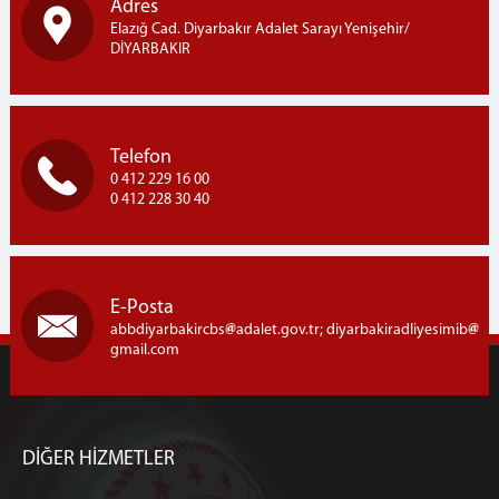
Adres
CEZA MAHKEMELERİ
Elazığ Cad. Diyarbakır Adalet Sarayı Yenişehir/
Ağır Ceza Mahkemeleri
DİYARBAKIR
Asliye Ceza Mahkemeleri
Sulh Ceza Hakimlikleri
İnfaz Hakimlikleri
Telefon
Çocuk Mahkemeleri
0 412 229 16 00
0 412 228 30 40
HUKUK MAHKEMELERİ
Asliye Hukuk Mahkemeleri
Asliye Ticaret Mahkemeleri
Sulh Hukuk Mahkemeleri
E-Posta
Aile Mahkemeleri
abbdiyarbakircbs
adalet.gov.tr; diyarbakiradliyesimib
gmail.com
İcra Mahkemeleri
İş Mahkemeleri
Kadastro Mahkemeleri
Tüketici Mahkemeleri
DİĞER HİZMETLER
İCRA DAİRESİ BAŞKANLIĞI