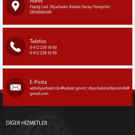
Adres
Elazığ Cad. Diyarbakır Adalet Sarayı Yenişehir/
DİYARBAKIR
Telefon
0 412 229 16 00
0 412 228 30 40
E-Posta
abbdiyarbakircbs
adalet.gov.tr; diyarbakiradliyesimib
gmail.com
DİĞER HİZMETLER