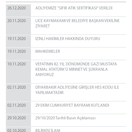
Diyarbakır 3 Nolu T Tipi Kapalı Ceza İnfaz Kurumu
26.12.2020
Diyarbakır 4 Nolu T Tipi Kapalı Ceza İnfaz Kurumu
ADLİYEMİZE "SIFIR ATIK SERTİFİKASI" VERİLDİ
Diyarbakır Kadın Kapalı Ceza İnfaz Kurumu
20.11.2020
LİCE KAYMAKAMI VE BELEDİYE BAŞKAN VEKİLİNE
Diyarbakır Çocuk ve Gençlik Kapalı Ceza İnfaz
ZİYARET
Kurumu
Diyarbakır 1 Nolu Yüksek Güvenlikli Kapalı Ceza
19.11.2020
İZİNLİ HAKİMLER HAKKINDA DUYURU
İnfaz Kurumu
19.11.2020
MAHKEMELER
Diyarbakır 2 Nolu Yüksek Güvenlikli Kapalı Ceza
İnfaz Kurumu
10.11.2020
VEFATININ 82. YIL DÖNÜMÜNDE GAZİ MUSTAFA
TELEFON REHBERİ
KEMAL ATATÜRK’Ü MİNNET VE ŞÜKRANLA
ANIYORUZ
BAŞSAVCILIK
CUMHURİYET BAŞSAVCIMIZ
02.11.2020
DİYARBAKIR ADLİYESİNE GİRİŞLER HES KODU İLE
CUMHURİYET BAŞSAVCILIK BİRİMLERİ
YAPILMAKTADIR
ADALET KOMİSYONU BAŞKANLIĞI
02.11.2020
29 EKİM CUMHURİYET BAYRAMI KUTLANDI
ADALET KOMİSYONU BAŞKANI
29.10.2020
29/10/2020 Tarihli Basın Açıklaması
ADALET KOMİSYONU ÜYELERİ
MAHKEMELER
02.10.2020
BİLİRKİŞİ İLANI