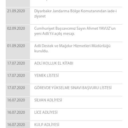
CEZA MAHKEMELERİ
21.09.2020
Diyarbakır Jandarma Bölge Komutanından iade-i
Ağır Ceza Mahkemeleri
ziyaret
Asliye Ceza Mahkemeleri
Sulh Ceza Hakimlikleri
02.09.2020
Cumhuriyet Başsavcımız Sayın Ahmet YAVUZ'un
yeni Adli Yıl açılış mesajı.
İnfaz Hakimlikleri
Çocuk Mahkemeleri
01.09.2020
Adli Destek ve Mağdur Hizmetleri Müdürlüğü
kuruldu.
HUKUK MAHKEMELERİ
Asliye Hukuk Mahkemeleri
17.07.2020
ADLİ KOLLUK EL KİTABI
Asliye Ticaret Mahkemeleri
17.07.2020
Sulh Hukuk Mahkemeleri
YEMEK LİSTESİ
Aile Mahkemeleri
17.07.2020
GÖREVDE YÜKSELME SINAVI BAŞVURU LİSTESİ
İcra Mahkemeleri
İş Mahkemeleri
16.07.2020
SİLVAN ADLİYESİ
Kadastro Mahkemeleri
16.07.2020
LİCE ADLİYESİ
Tüketici Mahkemeleri
İCRA DAİRESİ BAŞKANLIĞI
16.07.2020
KULP ADLİYESİ