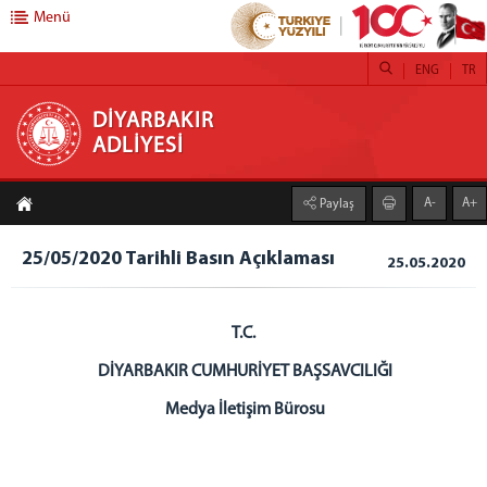
Menü
ENG
TR
DİYARBAKIR ADLİYESİ
DİYARBAKIR
ADLİYESİ
ADLİYEMİZ
A-
A+
Paylaş
DİYARBAKIR ADLİYESİ
ADLİ DESTEK VE MAĞDUR HİZMETLERİ MÜDÜRLÜĞÜ
25/05/2020 Tarihli Basın Açıklaması
25.05.2020
FAALİYET RAPORLARI
DENETİMLİ SERBESTLİK MÜDÜRLÜĞÜ
T.C.
MEDYA İLETİŞİM BÜROSU
CEZA İNFAZ KURUMLARI
DİYARBAKIR CUMHURİYET BAŞSAVCILIĞI
Diyarbakır Açık Ceza İnfaz Kurumu
Medya İletişim Bürosu
Diyarbakır 1 Nolu T Tipi Kapalı Ceza İnfaz Kurumu
Diyarbakır 2 Nolu T Tipi Kapalı Ceza İnfaz Kurumu