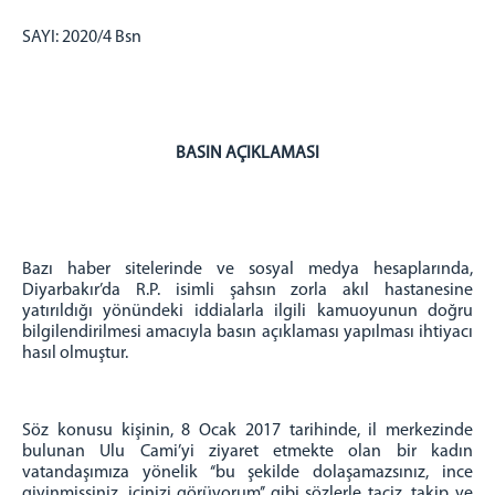
Diyarbakır 3 Nolu T Tipi Kapalı Ceza İnfaz Kurumu
Diyarbakır 4 Nolu T Tipi Kapalı Ceza İnfaz Kurumu
SAYI: 2020/4 Bsn
Diyarbakır Kadın Kapalı Ceza İnfaz Kurumu
Diyarbakır Çocuk ve Gençlik Kapalı Ceza İnfaz
Kurumu
Diyarbakır 1 Nolu Yüksek Güvenlikli Kapalı Ceza
BASIN AÇIKLAMASI
İnfaz Kurumu
Diyarbakır 2 Nolu Yüksek Güvenlikli Kapalı Ceza
İnfaz Kurumu
TELEFON REHBERİ
Bazı haber sitelerinde ve sosyal medya hesaplarında,
BAŞSAVCILIK
Diyarbakır’da R.P. isimli şahsın zorla akıl hastanesine
yatırıldığı yönündeki iddialarla ilgili kamuoyunun doğru
CUMHURİYET BAŞSAVCIMIZ
bilgilendirilmesi amacıyla basın açıklaması yapılması ihtiyacı
CUMHURİYET BAŞSAVCILIK BİRİMLERİ
hasıl olmuştur.
ADALET KOMİSYONU BAŞKANLIĞI
ADALET KOMİSYONU BAŞKANI
Söz konusu kişinin, 8 Ocak 2017 tarihinde, il merkezinde
bulunan Ulu Cami’yi ziyaret etmekte olan bir kadın
ADALET KOMİSYONU ÜYELERİ
vatandaşımıza yönelik ‘‘bu şekilde dolaşamazsınız, ince
MAHKEMELER
giyinmişsiniz, içinizi görüyorum’’ gibi sözlerle taciz, takip ve