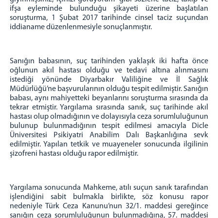
CEZA MAHKEMELERİ
ifşa eyleminde bulunduğu şikayeti üzerine başlatılan
soruşturma, 1 Şubat 2017 tarihinde cinsel taciz suçundan
Ağır Ceza Mahkemeleri
iddianame düzenlenmesiyle sonuçlanmıştır.
Asliye Ceza Mahkemeleri
Sulh Ceza Hakimlikleri
Sanığın babasının, suç tarihinden yaklaşık iki hafta önce
İnfaz Hakimlikleri
oğlunun akıl hastası olduğu ve tedavi altına alınmasını
Çocuk Mahkemeleri
istediği yönünde Diyarbakır Valiliğine ve İl Sağlık
Müdürlüğü’ne başvurularının olduğu tespit edilmiştir. Sanığın
HUKUK MAHKEMELERİ
babası, aynı mahiyetteki beyanlarını soruşturma sırasında da
Asliye Hukuk Mahkemeleri
tekrar etmiştir. Yargılama sırasında sanık, suç tarihinde akıl
Asliye Ticaret Mahkemeleri
hastası olup olmadığının ve dolayısıyla ceza sorumluluğunun
bulunup bulunmadığının tespit edilmesi amacıyla Dicle
Sulh Hukuk Mahkemeleri
Üniversitesi Psikiyatri Anabilim Dalı Başkanlığına sevk
Aile Mahkemeleri
edilmiştir. Yapılan tetkik ve muayeneler sonucunda ilgilinin
şizofreni hastası olduğu rapor edilmiştir.
İcra Mahkemeleri
İş Mahkemeleri
Kadastro Mahkemeleri
Yargılama sonucunda Mahkeme, atılı suçun sanık tarafından
işlendiğini sabit bulmakla birlikte, söz konusu rapor
Tüketici Mahkemeleri
nedeniyle Türk Ceza Kanunu’nun 32/1. maddesi gereğince
İCRA DAİRESİ BAŞKANLIĞI
sanığın ceza sorumluluğunun bulunmadığına, 57. maddesi