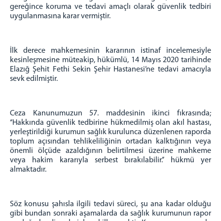
DİYARBAKIR İCRA DAİRELERİ BAŞKANLIĞI
gereğince koruma ve tedavi amaçlı olarak güvenlik tedbiri
uygulanmasına karar vermiştir.
DİYARBAKIR İCRA MÜDÜRLÜKLERİ (İLETİŞİM)
BİLGİ İŞLEM MÜD.
İlk derece mahkemesinin kararının istinaf incelemesiyle
BİLGİ İŞLEM MÜDÜRLÜĞÜ
kesinleşmesine müteakip, hükümlü, 14 Mayıs 2020 tarihinde
PORTAL ŞİFRESİ ALMA (UYAP ŞİFRESİ)
Elazığ Şehit Fethi Sekin Şehir Hastanesi’ne tedavi amacıyla
sevk edilmiştir.
E-İMZA BAŞVURU YAPMA
E-İMZA YENİ ŞİFRE ALMA
E-İMZA GEÇERLİLİK SÜRESİ KONTROLÜ
Ceza Kanunumuzun 57. maddesinin ikinci fıkrasında;
E-İMZA ŞİFRESİNİ DEĞİŞTİRME
‘‘Hakkında güvenlik tedbirine hükmedilmiş olan akıl hastası,
yerleştirildiği kurumun sağlık kurulunca düzenlenen raporda
E-İMZA KAYIP ÇALINTI SÜRECİ
toplum açısından tehlikeliliğinin ortadan kalktığının veya
E-ONAY İŞLEMLERİ
önemli ölçüde azaldığının belirtilmesi üzerine mahkeme
veya hakim kararıyla serbest bırakılabilir.’’ hükmü yer
KISAYOL VE OTOMATİK METİN İŞLEMLERİ
almaktadır.
BİLGİSAYAR AÇILIŞ ŞİFRESİ ALMA
HABERCİ ŞİFRESİ ALMA
Söz konusu şahısla ilgili tedavi süreci, şu ana kadar olduğu
MAİL ŞİFRESİ ALMA
gibi bundan sonraki aşamalarda da sağlık kurumunun rapor
İLETİŞİM