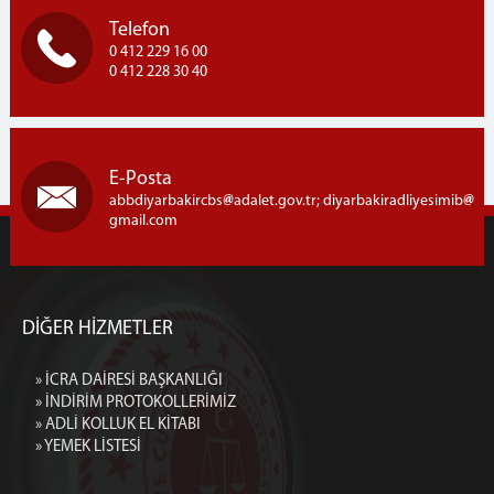
Telefon
0 412 229 16 00
0 412 228 30 40
E-Posta
abbdiyarbakircbs
adalet.gov.tr; diyarbakiradliyesimib
gmail.com
DİĞER HİZMETLER
» İCRA DAİRESİ BAŞKANLIĞI
» İNDİRİM PROTOKOLLERİMİZ
» ADLİ KOLLUK EL KİTABI
» YEMEK LİSTESİ